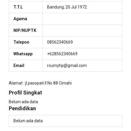
T.T.L
Bandung, 20 Jul 1972
Agama
NIP/NUPTK
Telepon
08562340669
Whatsapp
+628562340669
Email
roumyhp@gmail.com
Alamat : jl.pasopati Il No 88 Cimahi
Profil Singkat
Belum ada data
Pendidikan
Belum ada data