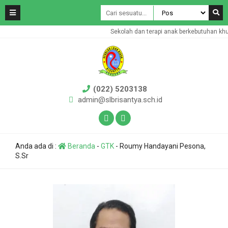
Sekolah dan terapi anak berkebutuhan khu
(022) 5203138
admin@slbrisantya.sch.id
Anda ada di :
Beranda
-
GTK
-
Roumy Handayani Pesona,
S.Sr