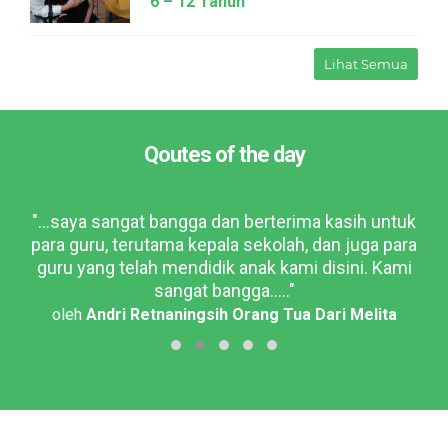
6 – 12 Tahun
Lihat Semua
Qoutes of the day
dan
"...saya sangat bangga dan berterima kasih untuk
"..
nak
para guru, terutama kepala sekolah, dan juga para
b
guru yang telah mendidik anak kami disini. Kami
ora
..."
sangat bangga....."
oleh
Andri Retnaningsih Orang Tua Dari Melita