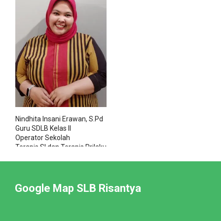
Nindhita Insani Erawan, S.Pd
Guru SDLB Kelas II
Operator Sekolah
Terapis SI dan Terapis Prilaku
Google Map SLB Risantya