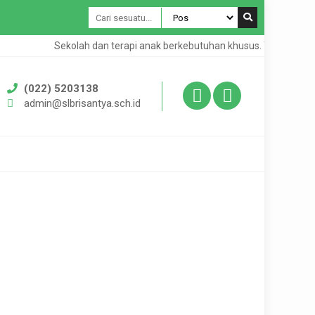
Sekolah dan terapi anak berkebutuhan khusus. Terbuka untu
(022) 5203138
admin@slbrisantya.sch.id