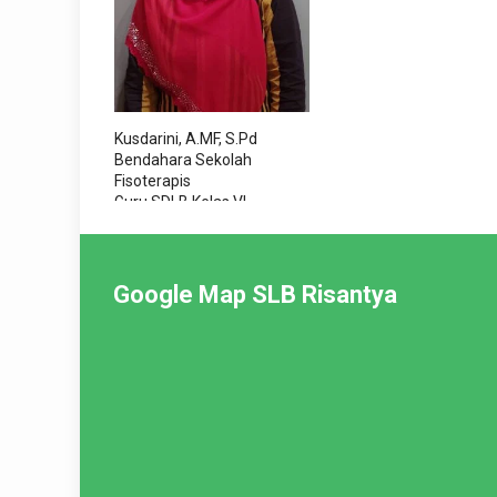
Kusdarini, A.MF, S.Pd
Bendahara Sekolah
Fisoterapis
Guru SDLB Kelas VI
Koordinator Terapis
Google Map SLB Risantya