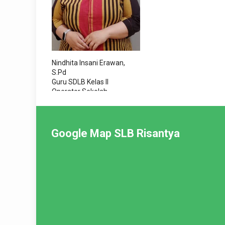
Nindhita Insani Erawan,
S.Pd
Guru SDLB Kelas II
Operator Sekolah
Terapis SI dan Terapis
Prilaku
Google Map SLB Risantya