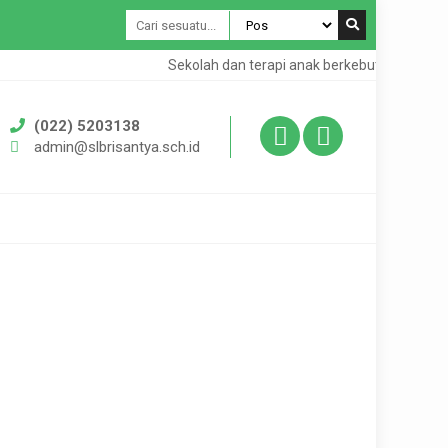
Sekolah dan terapi anak berkebutuhan khusus
(022) 5203138
admin@slbrisantya.sch.id