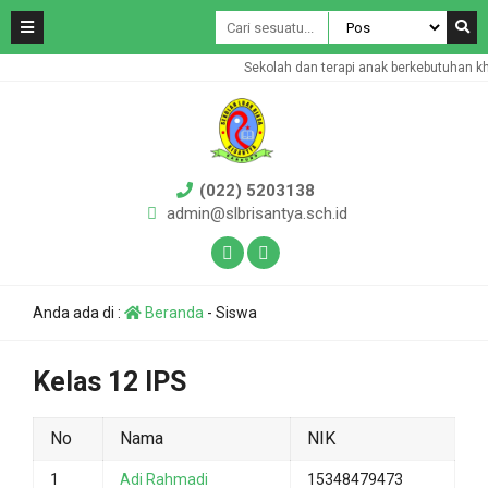
Sekolah dan terapi anak berkebutuhan kh
(022) 5203138
admin@slbrisantya.sch.id
Anda ada di :
Beranda
-
Siswa
Kelas 12 IPS
No
Nama
NIK
1
Adi Rahmadi
15348479473