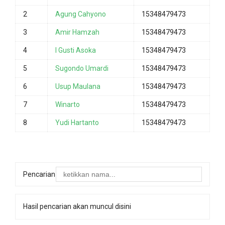
2
Agung Cahyono
15348479473
3
Amir Hamzah
15348479473
4
I Gusti Asoka
15348479473
5
Sugondo Umardi
15348479473
6
Usup Maulana
15348479473
7
Winarto
15348479473
8
Yudi Hartanto
15348479473
Pencarian
Hasil pencarian akan muncul disini